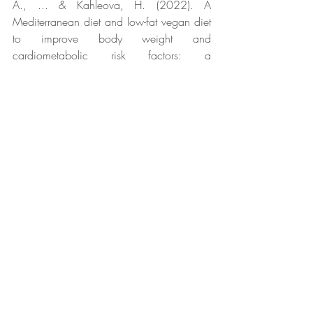
A., ... & Kahleova, H. (2022). A 
Mediterranean diet and low-fat vegan diet 
to improve body weight and 
cardiometabolic risk factors: a 
randomized, cross-over trial. 
Journal of the 
American Nutrition Association
, 
41
(2), 
127-139.
5.Barnard, N. D., Levin, S. M., & 
Yokoyama, Y. (2015). A systematic review 
and meta-analysis of changes in body 
weight in clinical trials of vegetarian diets. 
Journal of the Academy of Nutrition and 
Dietetics
, 
115
(6), 954-969.
6.Huang, R. Y., Huang, C. C., Hu, F. B., 
& Chavarro, J. E. (2016). Vegetarian diets 
and weight reduction: a meta-analysis of 
randomized controlled trials. 
Journal of 