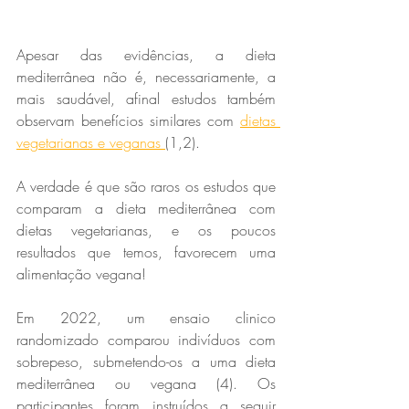
Apesar das evidências, a dieta 
mediterrânea não é, necessariamente, a 
mais saudável, afinal estudos também 
observam benefícios similares com 
dietas 
vegetarianas e veganas 
(1,2).
A verdade é que são raros os estudos que 
comparam a dieta mediterrânea com 
dietas vegetarianas, e os poucos 
resultados que temos, favorecem uma 
alimentação vegana!
Em 2022, um ensaio clinico 
randomizado comparou indivíduos com 
sobrepeso, submetendo-os a uma dieta 
mediterrânea ou vegana (4). Os 
participantes foram instruídos a seguir 