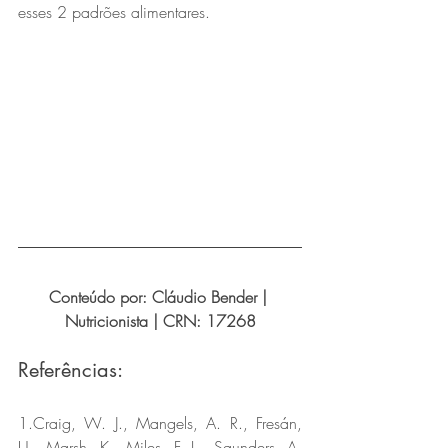
esses 2 padrões alimentares.
Conteúdo por: Cláudio Bender | 
Nutricionista | CRN: 17268
Referências:
1.Craig, W. J., Mangels, A. R., Fresán, 
U., Marsh, K., Miles, F. L., Saunders, A. 