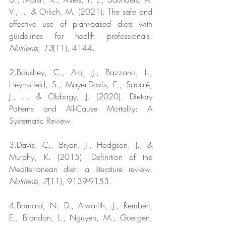
V., ... & Orlich, M. (2021). The safe and 
effective use of plant-based diets with 
guidelines for health professionals. 
Nutrients
, 
13
(11), 4144.
2.Boushey, C., Ard, J., Bazzano, L., 
Heymsfield, S., Mayer-Davis, E., Sabaté, 
J., ... & Obbagy, J. (2020). Dietary 
Patterns and All-Cause Mortality: A 
Systematic Review.
3.Davis, C., Bryan, J., Hodgson, J., & 
Murphy, K. (2015). Definition of the 
Mediterranean diet: a literature review. 
Nutrients
, 
7
(11), 9139-9153.
4.Barnard, N. D., Alwarith, J., Rembert, 
E., Brandon, L., Nguyen, M., Goergen, 