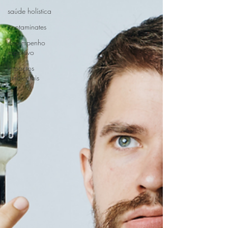
saúde holística
contaminates
desempenho
esportivo
Impactos
ambientais