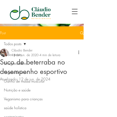
Post
Todos posts
Cláudio Bender
Todos posts
18 de jun. de 2020
4 min de leitura
Suco de beterraba no
Emagrecimento
desempenho esportivo
Vegetarianismo
Atualizado:
12 de jun. de 2024
Ganho de massa muscular
Nutrição e saúde
Veganismo para crianças
saúde holística
contaminates