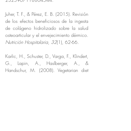
2325967118804544.
Juher, T. F., & Pérez, E. B. (2015). Revisión 
de los efectos beneficiosos de la ingesta 
de colágeno hidrolizado sobre la salud 
osteoarticular y el envejecimiento dérmico. 
Nutrición Hospitalaria
, 
32
(1), 62-66.
Karlic, H., Schuster, D., Varga, F., Klindert, 
G., Lapin, A., Haslberger, A., & 
Handschur, M. (2008). Vegetarian diet 
affects genes of oxidative metabolism and 
collagen synthesis. 
Annals of Nutrition and 
Metabolism
, 
53
(1), 29-32.
Knott, A., Koop, U., Mielke, H., 
Reuschlein, K., Peters, N., Muhr, G. M., 
... & Gallinat, S. (2008). A novel 
treatment option for photoaged skin. 