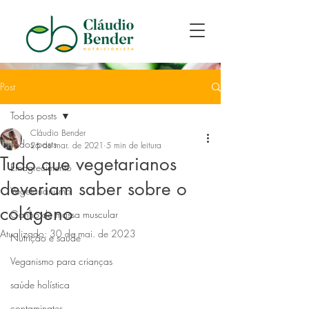
Post
Todos posts
Cláudio Bender
Todos posts
26 de mar. de 2021
5 min de leitura
Tudo que vegetarianos
Emagrecimento
deveriam saber sobre o
Vegetarianismo
colágeno
Ganho de massa muscular
Atualizado:
30 de mai. de 2023
Nutrição e saúde
Veganismo para crianças
saúde holística
contaminates