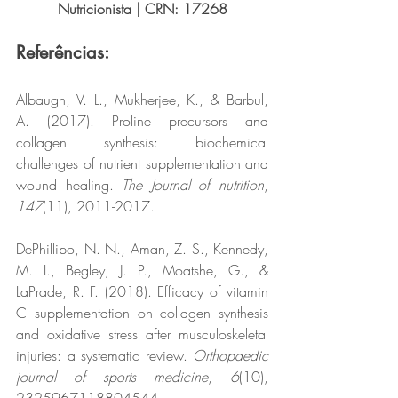
Nutricionista | CRN: 17268
Referências:
Albaugh, V. L., Mukherjee, K., & Barbul, 
A. (2017). Proline precursors and 
collagen synthesis: biochemical 
challenges of nutrient supplementation and 
wound healing. 
The Journal of nutrition
, 
147
(11), 2011-2017.
DePhillipo, N. N., Aman, Z. S., Kennedy, 
M. I., Begley, J. P., Moatshe, G., & 
LaPrade, R. F. (2018). Efficacy of vitamin 
C supplementation on collagen synthesis 
and oxidative stress after musculoskeletal 
injuries: a systematic review. 
Orthopaedic 
journal of sports medicine
, 
6
(10), 